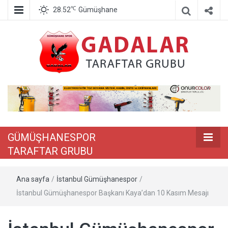
℃
28.52
Gümüşhane
GÜMÜŞHANE
TARAFTAR G
GÜMÜŞHANESPOR
TARAFTAR GRUBU
Ana sayfa
/
İstanbul Gümüşhanespor
/
İstanbul Gümüşhanespor Başkanı Kaya’dan 10 Kasım Mesajı