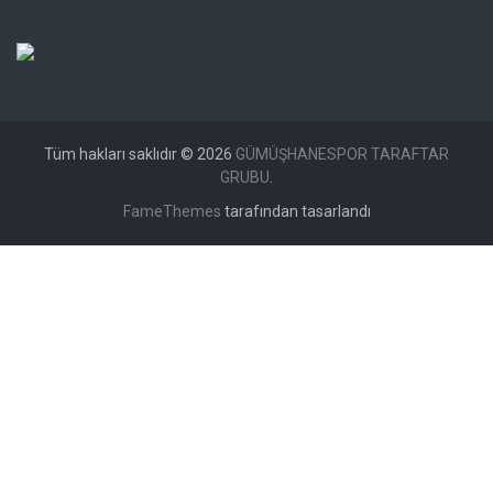
Tüm hakları saklıdır © 2026
GÜMÜŞHANESPOR TARAFTAR
GRUBU
.
FameThemes
tarafından tasarlandı