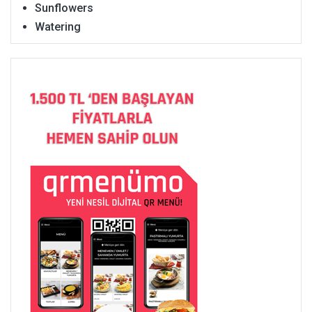
Sunflowers
Watering