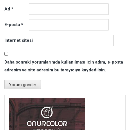
Ad
*
E-posta
*
İnternet sitesi
Daha sonraki yorumlarımda kullanılması için adım, e-posta
adresim ve site adresim bu tarayıcıya kaydedilsin.