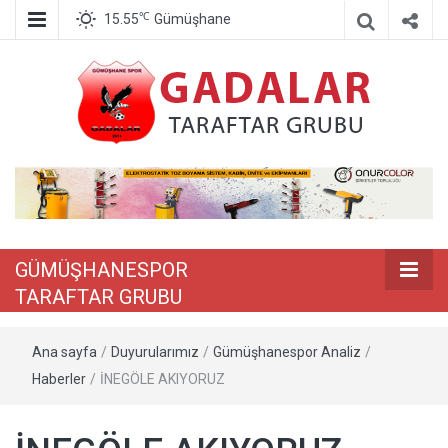
℃
15.55
Gümüşhane
GÜMÜŞHANE
TARAFTAR G
GÜMÜŞHANESPOR
TARAFTAR GRUBU
Ana sayfa
/
Duyurularımız
/
Gümüşhanespor Analiz
/
Haberler
/
İNEGÖLE AKIYORUZ