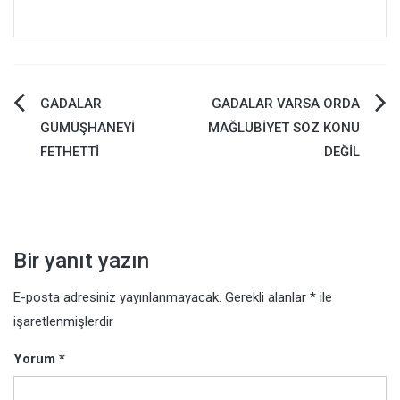
Yazı
GADALAR
GADALAR VARSA ORDA
GÜMÜŞHANEYİ
MAĞLUBİYET SÖZ KONU
gezinmesi
FETHETTİ
DEĞİL
Bir yanıt yazın
E-posta adresiniz yayınlanmayacak.
Gerekli alanlar
*
ile
işaretlenmişlerdir
Yorum
*