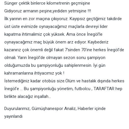
Sünger çektik binlerce kilometrenin geçmişine
Gidiyoruz armanın peşine,yediden yetmişine !!!
İlk yarının en zor maçına çıkıyoruz. Kayıpsız geçtiğimiz takdirde
üst üste evimizde oynayacağımız maçlarla devreyi lider
kapatma ihtimalimiz çok yüksek. Ama önce İnegöl’le
oynayacağımız maç büyük önem arz ediyor. Kaybederiz
kazanırız çok önemli değil fakat 7’sinden 70’ine herkes İnegöl’de
olmalı. Yarın İnegöl’de olmayan sezon sonu şampiyon
olduğumuzda bu şampiyonluğu sahiplenmesin. İyi gün
kahramanlarına ihtiyacımız yok !
İstemediğiniz kadar otobüs size.Ölüm ve hastalık dışında herkes
İnegöl’e … Bu şampiyonluğu yönetim, futbolcu , TARAFTAR hep
birlikte alacağız inşallah…
Duyurularımız
,
Gümüşhanespor Analiz
,
Haberler
içinde
yayınlandı